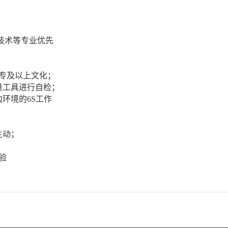
控技术等专业优先
中专及以上文化；
量工具进行自检；
环境的6S工作
主动；
验